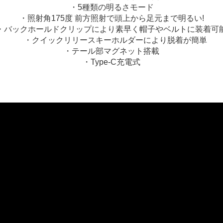
・5種類の明るさモード
・照射角175度 前方照射で頭上から足元まで明るい!
・バックホールドクリップにより素早く帽子やベルトに装着可
・クイックリリースキーホルダーにより脱着が簡単
・テール部マグネット搭載
・Type-C充電式