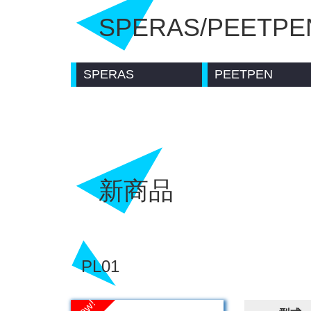
SPERAS/PEETPE
SPERAS
PEETPEN
新商品
PL01