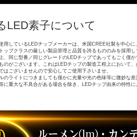
る
LED素子について
用しているLEDチップメーカーは、米国CREE社製を中心に
はトップクラスの厳しい製品管理と品質を誇るもののみを採用し
性上、同じ型番／同じグレードのLEDチップであってもごく僅
ものがございます。これはLEDチップの製造工程上において、
合ではございませんので安心してご使用下さいませ。
ルのライトにつきましても僅かに光量や光の色味等に微妙な差
等に重大な不具合がある場合を除き、LEDチップ由来の特性に