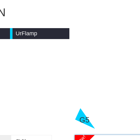
N
UrFlamp
G5