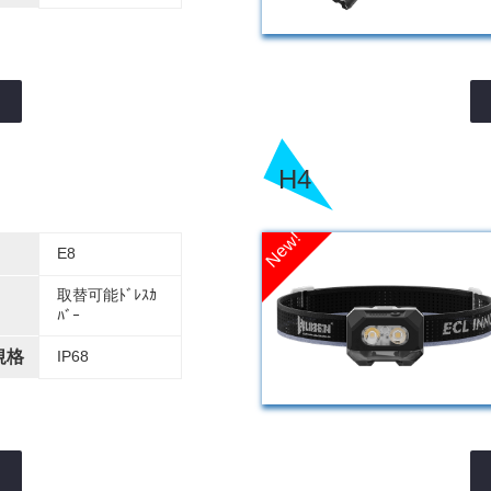
H4
E8
取替可能ﾄﾞﾚｽｶ
ﾊﾞｰ
規格
IP68