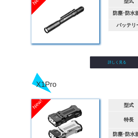
型式
防塵･防水
バッテリ
詳しく見る
X1Pro
型式
特長
防塵･防水