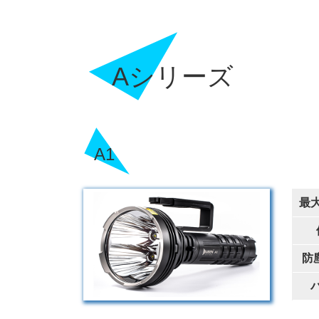
Aシリーズ
A1
最
防