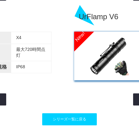
UrFlamp V6
X4
最大720時間点
灯
規格
IP68
シリーズ一覧に戻る