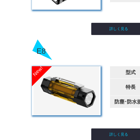
詳しく見る
E8
型式
特長
防塵･防水
詳しく見る