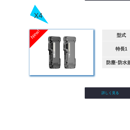
X4
型式
特長1
防塵･防水
詳しく見る